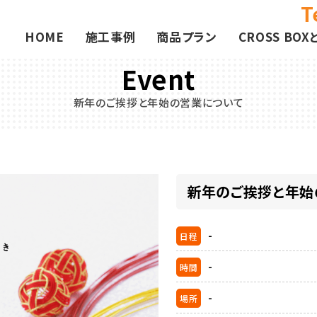
T
HOME
施工事例
商品プラン
CROSS BOX
Event
新年のご挨拶と年始の営業について
新年のご挨拶と年始
-
日程
-
時間
-
場所