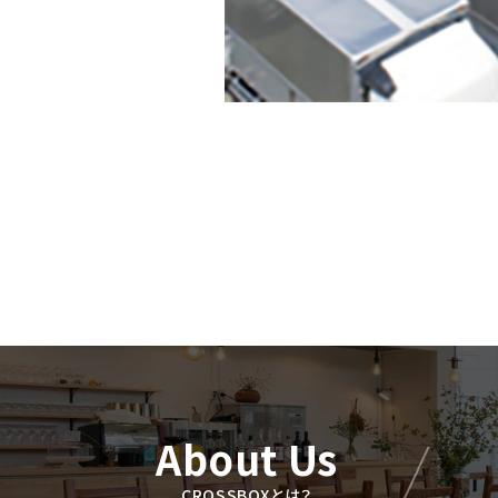
About Us
CROSSBOXとは？