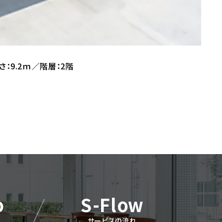
高さ：9.2ｍ／階層：2階
o
S-Flow
サービスの流れ