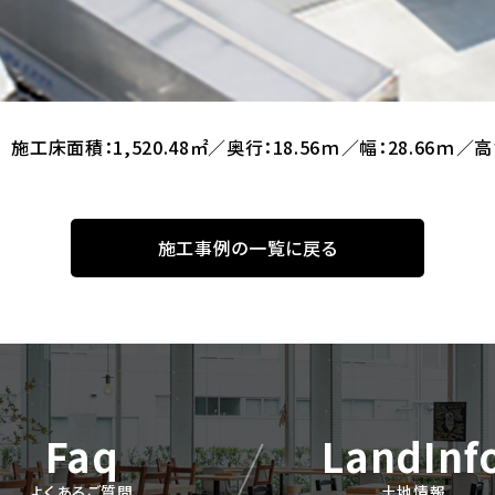
施工床面積：1,520.48㎡／奥行：18.56ｍ／幅：28.66ｍ／
施工事例の一覧に戻る
Faq
LandInf
よくあるご質問
土地情報